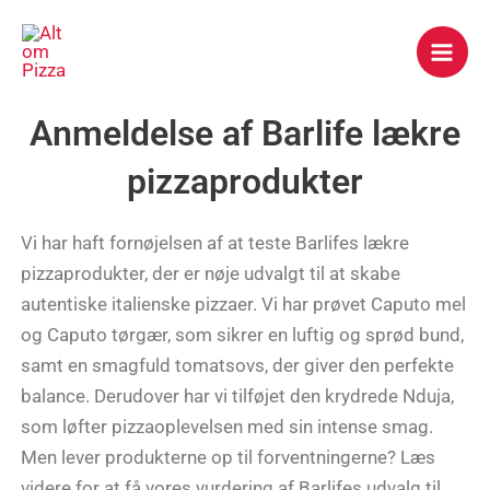
Gå
Mai
til
Men
indholdet
Anmeldelse af Barlife lækre
pizzaprodukter
Vi har haft fornøjelsen af at teste Barlifes lækre
pizzaprodukter, der er nøje udvalgt til at skabe
autentiske italienske pizzaer. Vi har prøvet Caputo mel
og Caputo tørgær, som sikrer en luftig og sprød bund,
samt en smagfuld tomatsovs, der giver den perfekte
balance. Derudover har vi tilføjet den krydrede Nduja,
som løfter pizzaoplevelsen med sin intense smag.
Men lever produkterne op til forventningerne? Læs
videre for at få vores vurdering af Barlifes udvalg til