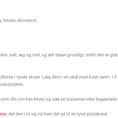
g, timian, skovsyre)
er, salt, æg og mel, og ælt dejen grundigt, indtil den er glat
lerne i tynde skiver. Læg dem i en skål med kold vand i 15 m
viskestykke.
 som din ovn kan blive) og sæt en pizzasten eller bageplade 
sse
, del den i to og rul hver del ud til en tynd pizzabund.