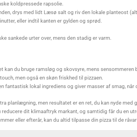
ske koldpressede rapsolie.
den, drys med lidt Læsø salt og riv den lokale planteost (alt
utter, eller indtil kanten er gylden og sprød.
ske sankede urter over, mens den stadig er varm.
et kan du bruge ramsløg og skovsyre, mens sensommeren by
 touch, men også en skøn friskhed til pizzaen.
 en fantastisk lokal ingrediens og giver masser af smag, når
ra planlægning, men resultatet er en ret, du kan nyde med g
 reducere dit klimaaftryk markant, og samtidig får du en u
mer eller efterår, kan du altid tilpasse din pizza til de råva