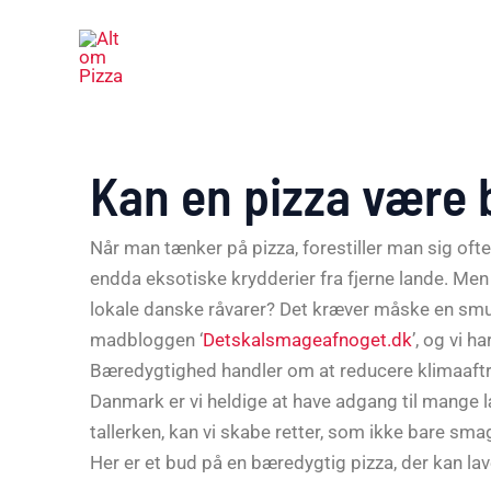
Gå
til
indholdet
Kan en pizza være
Når man tænker på pizza, forestiller man sig oft
endda eksotiske krydderier fra fjerne lande. Men
lokale danske råvarer? Det kræver måske en smule
madbloggen ‘
Detskalsmageafnoget.dk
’, og vi 
Bæredygtighed handler om at reducere klimaaftryk
Danmark er vi heldige at have adgang til mange l
tallerken, kan vi skabe retter, som ikke bare 
Her er et bud på en bæredygtig pizza, der kan la