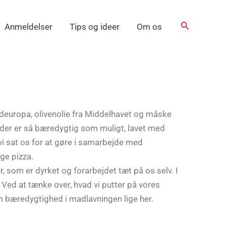
Søg
Anmeldelser
Tips og ideer
Om os
ydeuropa, olivenolie fra Middelhavet og måske
, der er så bæredygtig som muligt, lavet med
vi sat os for at gøre i samarbejde med
ige pizza.
 som er dyrket og forarbejdet tæt på os selv. I
 Ved at tænke over, hvad vi putter på vores
om bæredygtighed i madlavningen lige
her
.