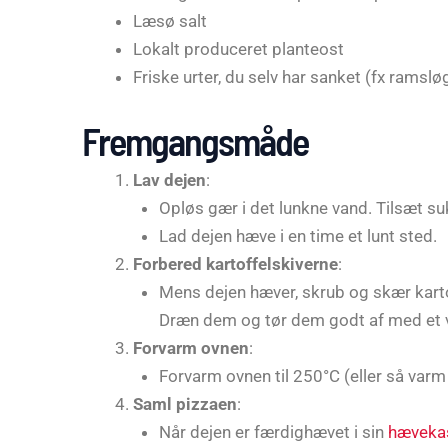
Læsø salt
Lokalt produceret planteost
Friske urter, du selv har sanket (fx ramslø
Fremgangsmåde
Lav dejen
:
Opløs gær i det lunkne vand. Tilsæt sukk
Lad dejen hæve i en time et lunt sted.
Forbered kartoffelskiverne
:
Mens dejen hæver, skrub og skær kartof
Dræn dem og tør dem godt af med et 
Forvarm ovnen
:
Forvarm ovnen til 250°C (eller så varm
Saml pizzaen
:
Når dejen er færdighævet i sin
hæveka