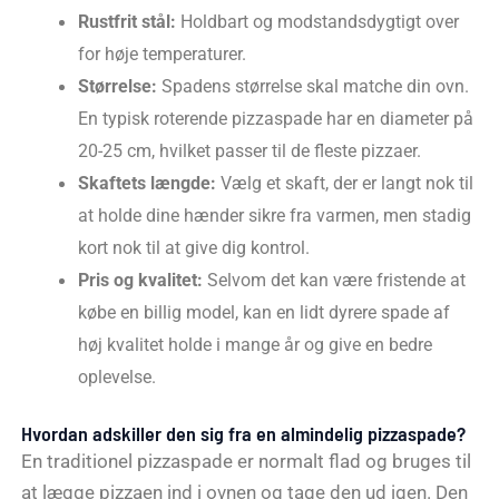
Rustfrit stål:
Holdbart og modstandsdygtigt over
for høje temperaturer.
Størrelse:
Spadens størrelse skal matche din ovn.
En typisk roterende pizzaspade har en diameter på
20-25 cm, hvilket passer til de fleste pizzaer.
Skaftets længde:
Vælg et skaft, der er langt nok til
at holde dine hænder sikre fra varmen, men stadig
kort nok til at give dig kontrol.
Pris og kvalitet:
Selvom det kan være fristende at
købe en billig model, kan en lidt dyrere spade af
høj kvalitet holde i mange år og give en bedre
oplevelse.
Hvordan adskiller den sig fra en almindelig pizzaspade?
En traditionel pizzaspade er normalt flad og bruges til
at lægge pizzaen ind i ovnen og tage den ud igen. Den