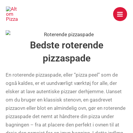
Gå
Mai
til
Men
indholdet
Bedste roterende
pizzaspade
En roterende pizzaspade, eller “pizza peel” som de
også kaldes, er et uundværligt værktøj for alle, der
elsker at lave autentiske pizzaer derhjemme. Uanset
om du bruger en klassisk stenovn, en gasdrevet
pizzaovn eller blot en almindelig ovn, gør en roterende
pizzaspade det nemt at håndtere din pizza under
bagningen – fra at placere den perfekt i ovnen til at
dreje den præcist for en jævn bagning. I dette indlæg