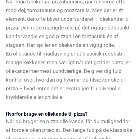
Når man tænker på pizzabagning, går tankerne ofte
mod dej, tomatsauce og mozzarella. Men der er ét
element, der ofte bliver undervurderet – oliekander til
pizza. Den rette mængde olie på det rigtige tidspunkt
kan forvandle en god pizza til en fantastisk én af
slagsen. Her spiller en oliekande en vigtig rolle.
En oliekande til madlavning er et klassisk redskab i
mange køkkener, men særligt når det gælder pizza, er
oliekandernærmest uundværlige. De giver dig fuld
kontrol over, hvordan og hvornår du tilsætter olie til
pizza – hvad enten det er ekstra jomfru olivenolie,
krydderolie eller chiliolie.
Hvorfor bruge en oliekande til pizza?
Når du bruger en pizza olie kande, får du mulighed for
at fordele olien præcist. Den lange tud på de klassiske
oliekander – især dem inspireret af italienske