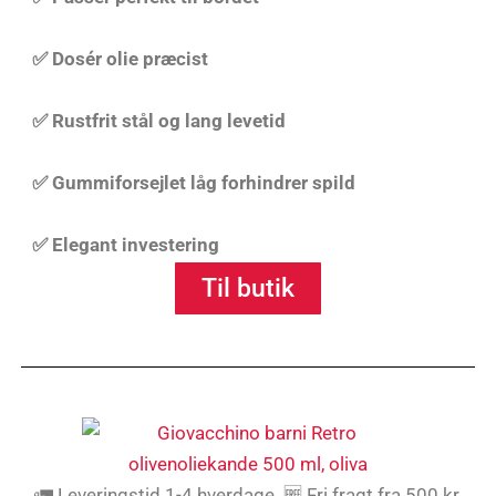
✅ Dosér olie præcist
✅ Rustfrit stål og lang levetid
✅ Gummiforsejlet låg forhindrer spild
✅
Elegant investering
Til butik
🚛 Leveringstid 1-4 hverdage 🆓 Fri fragt fra 500 kr.