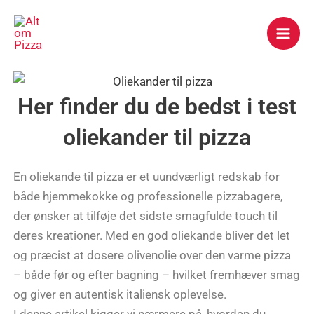
Gå
Mai
til
Men
indholdet
Her finder du de bedst i test
oliekander til pizza
En oliekande til pizza er et uundværligt redskab for
både hjemmekokke og professionelle pizzabagere,
der ønsker at tilføje det sidste smagfulde touch til
deres kreationer. Med en god oliekande bliver det let
og præcist at dosere olivenolie over den varme pizza
– både før og efter bagning – hvilket fremhæver smag
og giver en autentisk italiensk oplevelse.
I denne artikel kigger vi nærmere på, hvordan du