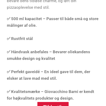
bevare dens tidløse charme, og løft din
pizzaoplevelse med stil.
✅
500 ml kapacitet – Passer til både små og store
målinger af olie.
✅ Rustfrit stål
✅
Håndvask anbefales
– Bevarer oliekandens
smukke design og kvalitet
✅
Perfekt gaveidé
– En ideel gave til dem, der
elsker at lave mad med stil.
✅
Kvalitetsmærke
– Giovacchino Barni er kendt
for højkvalitets produkter og design.