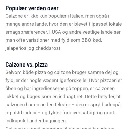
Populær verden over
Calzone er ikke kun populær i Italien, men også i
mange andre lande, hvor den er blevet tilpasset lokale
smagspræferencer. I USA og andre vestlige lande ser
man ofte variationer med fyld som BBQ-kød,
jalapeños, og cheddarost.
Calzone vs. pizza
Selvom både pizza og calzone bruger samme dej og
fyld, er der nogle væsentlige forskelle. Hvor pizzaen er
åben og har ingredienserne på toppen, er calzonen
lukket og bages som en indbagt ret. Dette betyder, at
calzonen har en anden tekstur – den er sprød udenpå
og blød indeni – og fyldet forbliver saftigt og godt
indkapslet under bagningen.
Calzone er også nemmere at spise med hænderne,