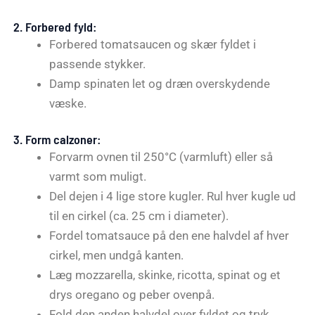
2.
Forbered fyld:
Forbered tomatsaucen og skær fyldet i
passende stykker.
Damp spinaten let og dræn overskydende
væske.
3.
Form calzoner:
Forvarm ovnen til 250°C (varmluft) eller så
varmt som muligt.
Del dejen i 4 lige store kugler. Rul hver kugle ud
til en cirkel (ca. 25 cm i diameter).
Fordel tomatsauce på den ene halvdel af hver
cirkel, men undgå kanten.
Læg mozzarella, skinke, ricotta, spinat og et
drys oregano og peber ovenpå.
Fold den anden halvdel over fyldet og tryk