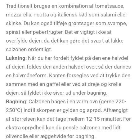
Traditionelt bruges en kombination af tomatsauce,
mozzarella, ricotta og italiensk kød som salami eller
skinke. Du kan også tilføje grøntsager som svampe,
spinat eller peberfrugter. Det er vigtigt ikke at
overfylde dejen, da det kan gøre det svært at lukke
calzonen ordentligt.
Lukning
: Når du har fordelt fyldet på den ene halvdel
af dejen, foldes den anden halvdel over, så der dannes
en halvmåneform. Kanten forsegles ved at trykke den
sammen med en gaffel eller ved at dreje og krølle
dejen, så fyldet ikke siver ud under bagning.
Bagning
: Calzonen bages i en varm ovn (gerne 220-
250°C) indtil skorpen er gylden og sprød. Afhængigt
af størrelsen kan det tage mellem 12-15 minutter. For
ekstra sprødhed kan du pensle calzonen med lidt
olivenolie eller æggehvide før bagning.