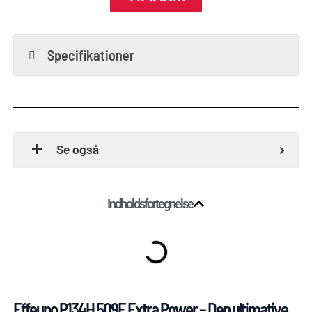
Specifikationer
Se også
Indholdsfortegnelse
Effeuno P134H 509E Extra Power – Den ultimative