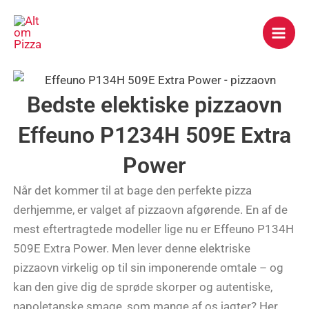
Gå
Mai
til
Men
indholdet
Bedste elektiske pizzaovn
Effeuno P1234H 509E Extra
Power
Når det kommer til at bage den perfekte pizza
derhjemme, er valget af pizzaovn afgørende. En af de
mest eftertragtede modeller lige nu er Effeuno P134H
509E Extra Power. Men lever denne elektriske
pizzaovn virkelig op til sin imponerende omtale – og
kan den give dig de sprøde skorper og autentiske,
napoletanske smage, som mange af os jagter? Her