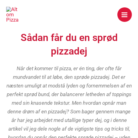
Gå
Mai
til
Men
indholdet
Sådan får du en sprød
pizzadej
Når det kommer til pizza, er én ting, der ofte får
mundvandet til at løbe, den sprøde pizzadej. Det er
næsten umuligt at modstå lyden og fornemmelsen af en
perfekt sprød bund, der balancerer letheden af toppings
med sin knasende tekstur. Men hvordan opnår man
denne drøm af en pizzadej? Som bager gennem mange
år har jeg arbejdet med utallige typer dej, og i denne
artikel vil jeg dele nogle af de vigtigste tips og tricks til,
hvordan du opnår den perfekte sprøde pizzadej – uden